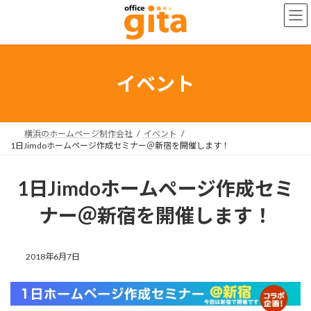
コ
ナ
ン
ビ
テ
ゲ
ン
ー
ツ
シ
へ
ョ
イベント
ス
ン
キ
に
ッ
移
プ
動
横浜のホームページ制作会社
イベント
1日Jimdoホームページ作成セミナー＠新宿を開催します！
1日Jimdoホームページ作成セミ
ナー＠新宿を開催します！
2018年6月7日