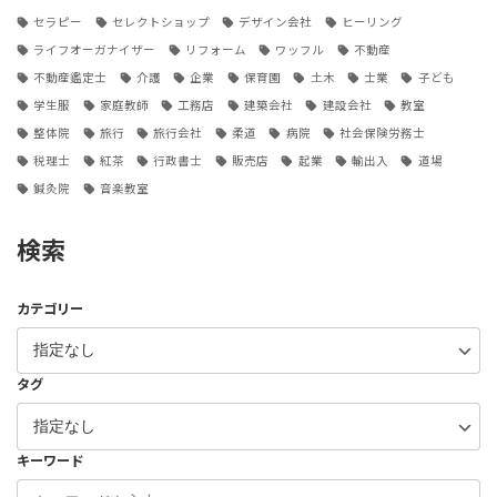
セラピー
セレクトショップ
デザイン会社
ヒーリング
ライフオーガナイザー
リフォーム
ワッフル
不動産
不動産鑑定士
介護
企業
保育園
土木
士業
子ども
学生服
家庭教師
工務店
建築会社
建設会社
教室
整体院
旅行
旅行会社
柔道
病院
社会保険労務士
税理士
紅茶
行政書士
販売店
起業
輸出入
道場
鍼灸院
音楽教室
検索
カテゴリー
タグ
キーワード