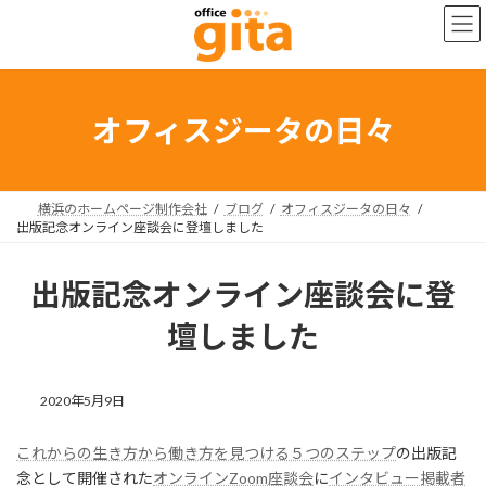
コ
ナ
ン
ビ
テ
ゲ
ン
ー
ツ
シ
へ
ョ
オフィスジータの日々
ス
ン
キ
に
ッ
移
プ
動
横浜のホームページ制作会社
ブログ
オフィスジータの日々
出版記念オンライン座談会に登壇しました
出版記念オンライン座談会に登
壇しました
2020年5月9日
これからの生き方から働き方を見つける５つのステップ
の出版記
念として開催された
オンラインZoom座談会
に
インタビュー掲載者