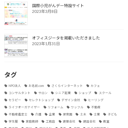
国際小児がんデー特設サイト
2023年3月8日
オフィスジータを掲載いただきました
2023年1月31日
タグ
NPO法人
お名前.com
さくらインターネット
カフェ
コンサルタント
サロン
シニア起業
ショップ
スクール
セラピー
セレクトショップ
デザイン会社
ヒーリング
ライフオーガナイザー
リフォーム
ワッフル
不動産
不動産鑑定士
介護
企業
保育園
土木
士業
子ども
学生服
家庭教師
工務店
建築会社
建設会社
教室