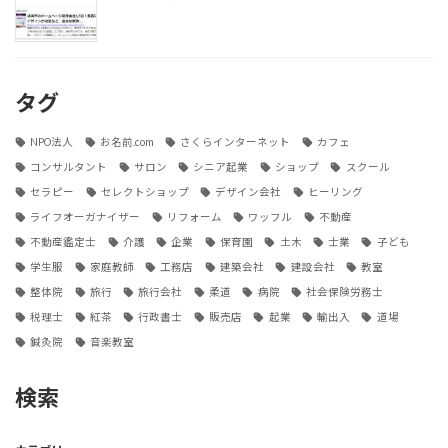
タグ
NPO法人
お名前.com
さくらインターネット
カフェ
コンサルタント
サロン
シニア起業
ショップ
スクール
セラピー
セレクトショップ
デザイン会社
ヒーリング
ライフオーガナイザー
リフォーム
ワッフル
不動産
不動産鑑定士
介護
企業
保育園
土木
士業
子ども
学生服
家庭教師
工務店
建築会社
建設会社
教室
整体院
旅行
旅行会社
柔道
病院
社会保険労務士
税理士
紅茶
行政書士
販売店
起業
輸出入
道場
鍼灸院
音楽教室
検索