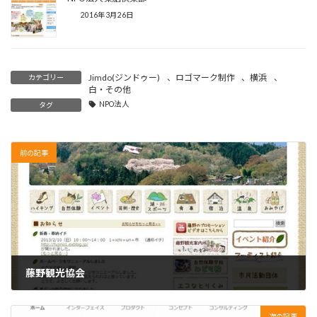
2016年3月26日
Jimdo(ジンドゥー)
、
ロゴマーク制作
、
横浜
、
カテゴリー
白・その他
NPO法人
タグ
前の記事
藤野観光協会
2016年5月7日
次の記事