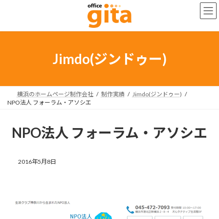
コ
ナ
ン
ビ
テ
ゲ
ン
ー
ツ
シ
へ
ョ
Jimdo(ジンドゥー)
ス
ン
キ
に
ッ
移
プ
動
横浜のホームページ制作会社
制作実績
Jimdo(ジンドゥー)
NPO法人 フォーラム・アソシエ
NPO法人 フォーラム・アソシエ
2016年5月8日