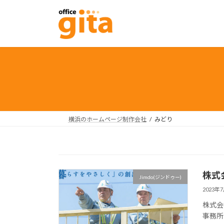
コ
ナ
ン
ビ
テ
ゲ
ン
ー
ツ
シ
へ
ョ
ス
ン
キ
に
ッ
移
プ
動
横浜のホームページ制作会社
みどり
株式
Jimdo(ジンドゥー)
2023年
株式会
事務所