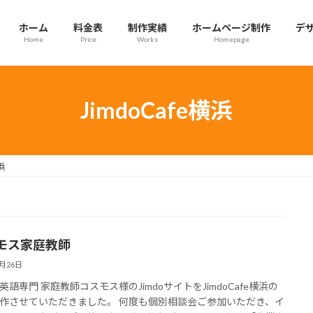
ホーム
料金表
制作実績
ホームページ制作
デ
Home
Price
Works
Homepage
JimdoCafe横浜
浜
モス家庭教師
4月26日
英語専門 家庭教師コスモス様のJimdoサイトをJimdoCafe横浜の
作させていただきました。 何度も個別相談会ご参加いただき、イ