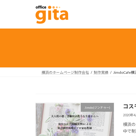
コ
ナ
ン
ビ
テ
ゲ
ン
ー
ツ
シ
へ
ョ
ス
ン
キ
に
ッ
移
プ
動
横浜のホームページ制作会社
制作実績
JimdoCafe横
コス
Jimdo(ジンドゥー)
2020年
横浜の
中で制