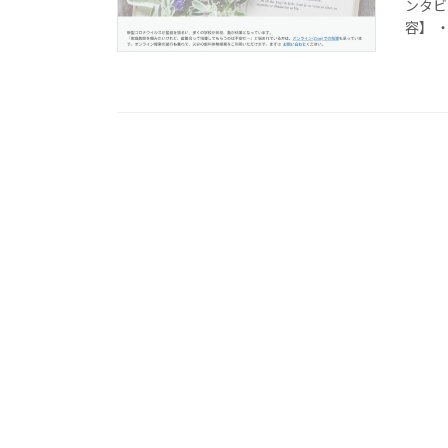
ンタビ
容】 ・J