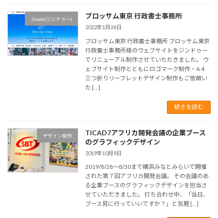
ブロッサム東京 行政書士事務所
Jimdo(ジンドゥー)
2022年1月26日
ブロッサム東京 行政書士事務所 ブロッサム東京
行政書士事務所様のウェブサイトをジンドゥー
でリニューアル制作させていただきました。 ウ
ェブサイト制作とともにロゴマーク制作・A４
三つ折りリーフレットデザイン制作もご依頼い
た […]
続きを読む
TICAD7アフリカ開発会議の企業ブース
デザイン制作
のグラフィックデザイン
2019年10月9日
2019/8/28～8/30まで横浜みなとみらいで開催
された第７回アフリカ開発会議。 その会議のあ
る企業ブースのグラフィックデザインを担当さ
せていただきました。 打ち合わせ中、「当日、
ブース見に行っていいですか？」と気軽 […]