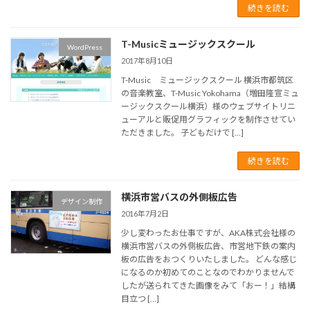
続きを読む
T-Musicミュージックスクール
WordPress
2017年8月10日
T-Music ミュージックスクール 横浜市都筑区
の音楽教室、T-Music Yokohama（増田隆宣ミュ
ージックスクール横浜）様のウェブサイトリニ
ューアルと販促用グラフィックを制作させてい
ただきました。 子どもだけで […]
続きを読む
横浜市営バスの外側板広告
デザイン制作
2016年7月2日
少し変わったお仕事ですが、AKA株式会社様の
横浜市営バスの外側板広告、市営地下鉄の案内
板の広告をおつくりいたしました。 どんな感じ
になるのか初めてのことなのでわかりませんで
したが送られてきた画像をみて「おー！」結構
目立つ […]