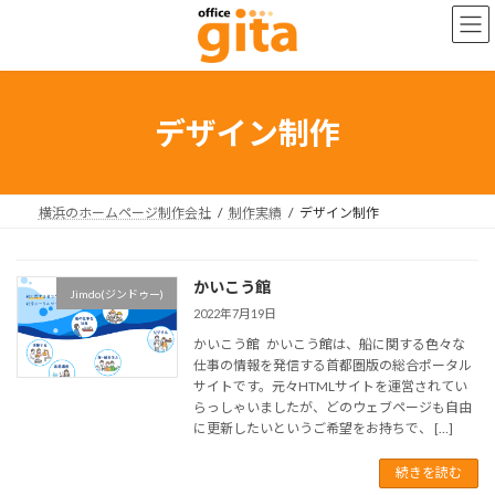
コ
ナ
ン
ビ
テ
ゲ
ン
ー
ツ
シ
へ
ョ
デザイン制作
ス
ン
キ
に
ッ
移
プ
動
横浜のホームページ制作会社
制作実績
デザイン制作
かいこう館
Jimdo(ジンドゥー)
2022年7月19日
かいこう館 かいこう館は、船に関する色々な
仕事の情報を発信する首都圏版の総合ポータル
サイトです。元々HTMLサイトを運営されてい
らっしゃいましたが、どのウェブページも自由
に更新したいというご希望をお持ちで、 […]
続きを読む