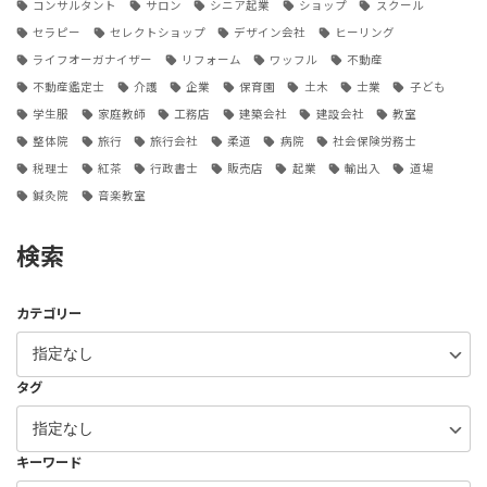
コンサルタント
サロン
シニア起業
ショップ
スクール
セラピー
セレクトショップ
デザイン会社
ヒーリング
ライフオーガナイザー
リフォーム
ワッフル
不動産
不動産鑑定士
介護
企業
保育園
土木
士業
子ども
学生服
家庭教師
工務店
建築会社
建設会社
教室
整体院
旅行
旅行会社
柔道
病院
社会保険労務士
税理士
紅茶
行政書士
販売店
起業
輸出入
道場
鍼灸院
音楽教室
検索
カテゴリー
タグ
キーワード