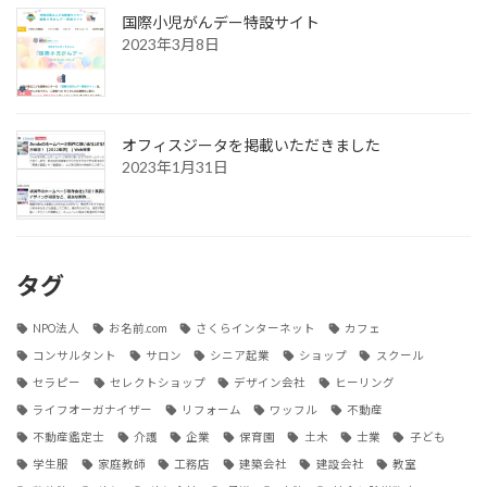
国際小児がんデー特設サイト
2023年3月8日
オフィスジータを掲載いただきました
2023年1月31日
タグ
NPO法人
お名前.com
さくらインターネット
カフェ
コンサルタント
サロン
シニア起業
ショップ
スクール
セラピー
セレクトショップ
デザイン会社
ヒーリング
ライフオーガナイザー
リフォーム
ワッフル
不動産
不動産鑑定士
介護
企業
保育園
土木
士業
子ども
学生服
家庭教師
工務店
建築会社
建設会社
教室