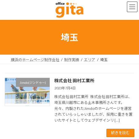
コ
ナ
ン
ビ
テ
ゲ
ン
ー
ツ
シ
へ
ョ
埼玉
ス
ン
キ
に
ッ
移
プ
動
横浜のホームページ制作会社
制作実績
エリア
埼玉
株式会社 田村工業所
Jimdo(ジンドゥー)
2023年7月4日
株式会社 田村工業所 株式会社 田村工業所は、
埼玉県川越市にある土木事務所さんです。
元々、内製されたJimdoのホームページを運営
されていらっしゃいましたが、採用に重きを置
いたサイトとしてウェブデザインリ […]
続きを読む