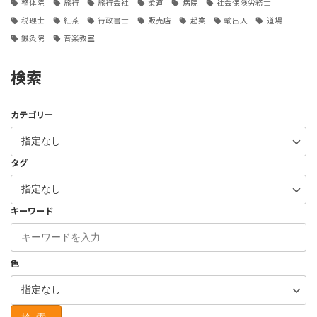
整体院
旅行
旅行会社
柔道
病院
社会保険労務士
税理士
紅茶
行政書士
販売店
起業
輸出入
道場
鍼灸院
音楽教室
検索
カテゴリー
タグ
キーワード
色