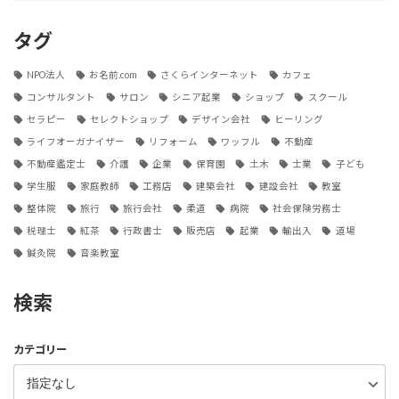
タグ
NPO法人
お名前.com
さくらインターネット
カフェ
コンサルタント
サロン
シニア起業
ショップ
スクール
セラピー
セレクトショップ
デザイン会社
ヒーリング
ライフオーガナイザー
リフォーム
ワッフル
不動産
不動産鑑定士
介護
企業
保育園
土木
士業
子ども
学生服
家庭教師
工務店
建築会社
建設会社
教室
整体院
旅行
旅行会社
柔道
病院
社会保険労務士
税理士
紅茶
行政書士
販売店
起業
輸出入
道場
鍼灸院
音楽教室
検索
カテゴリー