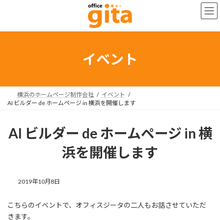
コ
ナ
ン
ビ
テ
ゲ
ン
ー
ツ
シ
へ
ョ
イベント
ス
ン
キ
に
ッ
移
プ
動
横浜のホームページ制作会社
イベント
AI ビルダー de ホームページ in 横浜を開催します
AI ビルダー de ホームページ in 横
浜を開催します
2019年10月8日
こちらのイベントで、オフィスジータの二人もお話させていただ
きます。