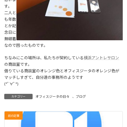
す。
二人と
も年数
とか記
念日に
無頓着
なので困ったものです。
ちなみにこの場所は、私たちが契約している
横浜アントレサロン
の商談室です。
借りている商談室のオレンジ色
とオフィスジータのオレンジ色
が
マッチしすぎて、自分達の事務所のようです
(*ﾟ∀ﾟ
*)
オフィスジータの日々
、
ブログ
カテゴリー
前の記事