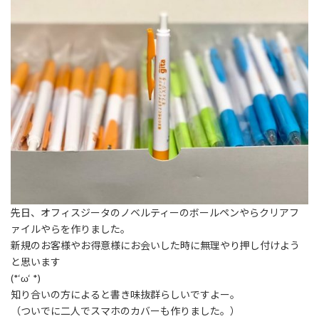
先日、オフィスジータのノベルティーのボールペンやらクリアフ
ァイルやらを作りました
。
新規のお客様やお得意様にお会いした時に無理やり押し
付けよう
と思います
(*‘ω‘ *)
知り合いの方によると書き味抜群らしいですよー。
（
ついでに二人でスマホのカバーも作りました。
）