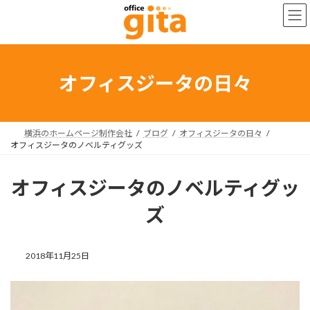
コ
ナ
ン
ビ
テ
ゲ
ン
ー
ツ
シ
へ
ョ
オフィスジータの日々
ス
ン
キ
に
ッ
移
プ
動
横浜のホームページ制作会社
ブログ
オフィスジータの日々
オフィスジータのノベルティグッズ
オフィスジータのノベルティグッ
ズ
2018年11月25日