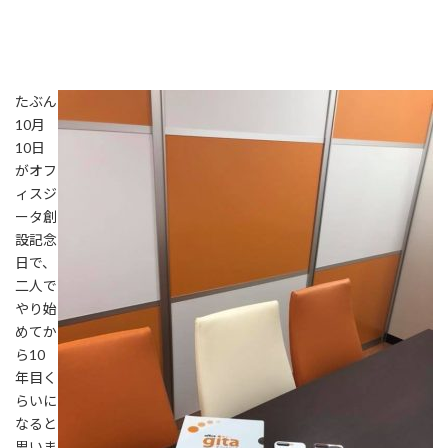
たぶん
10月
10日
がオフ
ィスジ
ータ創
設記念
日で、
二人で
やり始
めてか
ら10
年目く
らいに
なると
思いま