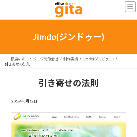
コ
ナ
ン
ビ
テ
ゲ
ン
ー
ツ
シ
へ
ョ
Jimdo(ジンドゥー)
ス
ン
キ
に
ッ
移
プ
動
横浜のホームページ制作会社
制作実績
Jimdo(ジンドゥー)
引き寄せの法則
引き寄せの法則
2016年5月12日