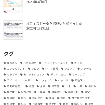
2023年3月8日
オフィスジータを掲載いただきました
2023年1月31日
タグ
NPO法人
お名前.com
さくらインターネット
カフェ
コンサルタント
サロン
シニア起業
ショップ
スクール
セラピー
セレクトショップ
デザイン会社
ヒーリング
ライフオーガナイザー
リフォーム
ワッフル
不動産
不動産鑑定士
介護
企業
保育園
土木
士業
子ども
学生服
家庭教師
工務店
建築会社
建設会社
教室
整体院
旅行
旅行会社
柔道
病院
社会保険労務士
税理士
紅茶
行政書士
販売店
起業
輸出入
道場