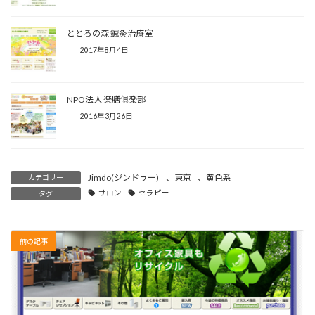
ととろの森 鍼灸治療室
2017年8月4日
NPO法人 楽膳俱楽部
2016年3月26日
Jimdo(ジンドゥー)
、
東京
、
黄色系
カテゴリー
サロン
セラピー
タグ
前の記事