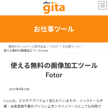
コ
ナ
ン
ビ
テ
ゲ
ン
ー
ツ
シ
へ
ョ
お仕事ツール
ス
ン
キ
に
ッ
移
プ
動
横浜のホームページ制作会社
ブログ
お仕事ツール
使える無料の画像加工ツールFotor
使える無料の画像加工ツール
Fotor
2017年4月17日
Fotor
は、スマホアプリでよく知られていますが、インストール不
要・会員登録不要のパソコン上オンラインツールとしても利用で