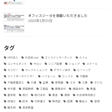
オフィスジータを掲載いただきました
2023年1月31日
タグ
NPO法人
お名前.com
さくらインターネット
カフェ
コンサルタント
サロン
シニア起業
ショップ
スクール
セラピー
セレクトショップ
デザイン会社
ヒーリング
ライフオーガナイザー
リフォーム
ワッフル
不動産
不動産鑑定士
介護
企業
保育園
土木
士業
子ども
学生服
家庭教師
工務店
建築会社
建設会社
教室
整体院
旅行
旅行会社
柔道
病院
社会保険労務士
税理士
紅茶
行政書士
販売店
起業
輸出入
道場
鍼灸院
音楽教室