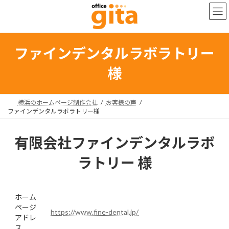
コ
ナ
ン
ビ
テ
ゲ
ン
ー
ツ
シ
ファインデンタルラボラトリー
へ
ョ
ス
ン
様
キ
に
ッ
移
プ
動
横浜のホームページ制作会社
お客様の声
ファインデンタルラボラトリー様
有限会社ファインデンタルラボ
ラトリー 様
ホーム
ページ
https://www.fine-dental.jp/
アドレ
ス